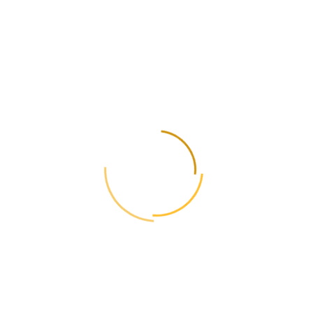
предлагает
GlobalPost для
малого и среднего
бизнеса?
Мы предлагаем надежные, эффективные и выгодные
логистические решения, адаптированные под потребности
малого и среднего бизнеса. Наша цель — помочь вам
оптимизировать процессы доставки и сосредоточиться на
развитии бизнеса.
Как правильно
упаковать товары
для международной