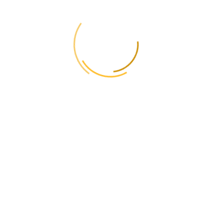
GlobalPost в их
оформлении?
Для экспорта необходимы различные разрешения и
сертификаты, в частности фитосанитарные. GlobalPost берет на
себя подготовку и подачу всех документов, обеспечивая
соответствие международным стандартам.
Можно ли через
GlobalPost
импортировать
семена, корма и
средства защиты