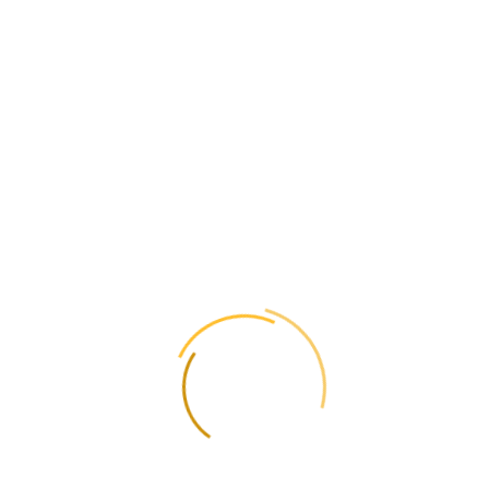
Как выбирается
перевозчик и
маршрут?
Мы выбираем самый эффективный маршрут и перевозчика для
вашего груза, учитывая сроки доставки и стоимость.
Что включает
таможенное
оформление?
Мы оказываем профессиональную поддержку на этапе
таможенного оформления. Отправка может осуществляться как
от компании, так и от частного лица, а также возможность