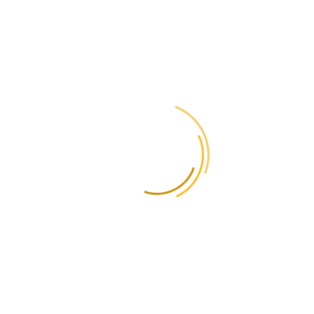
провести оплату за
ваші послуги?
Під час оформлення замовлення на сайті ви можете одразу
оплатити доставку. Якщо ви замовляєте кур’єра, оплата готівкою
можлива тільки для Києва. Або коли посилка буде в нашому офісі,
ми надішлемо вам посилання для оплати через LiqPay або Stripe.
Також ми можемо надати рахунок для безготівкової оплати.
Як відбувається
доставка вантажів з
Люксембургу в
Україну?