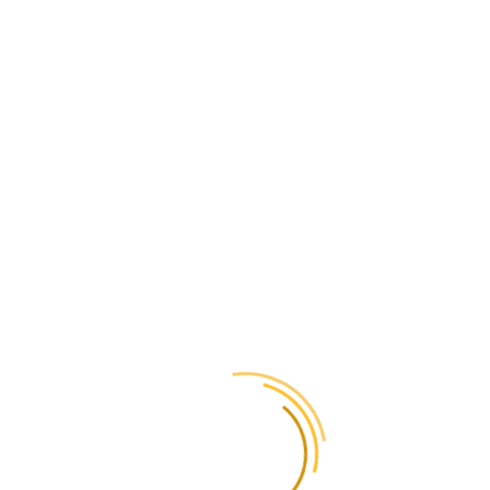
вашей отправки (посылка или документы), выбрать подходящий
тариф, а затем выбрать удобный способ передачи нам
отправления.
Каким образом
можно провести
оплату за ваши
услуги?
При оформлении заказа на сайте вы можете сразу оплатить
доставку. Если вы заказываете курьера, оплата наличными
возможна только для Киева. Или когда посылка будет в нашем
офисе, мы вышлем вам ссылку для оплаты через LiqPay или
Stripe. Также мы можем предоставить счет для безналичной
оплаты.
Как происходит