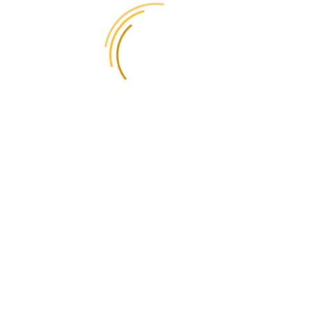
Блог • E-Commerce
Grailed для українських дизайнерів: як продавати
та доставляти з GlobalPost
📅 17/06/2025