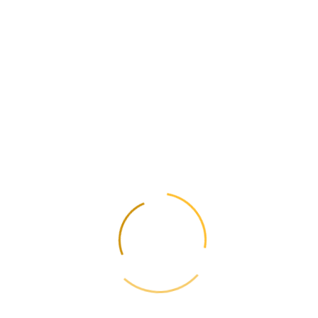
📩
Оновлення тарифів та правил — щотижня
Підпишіться і отримуйте зміни тарифів, нові маршрути та корисні
гайди. Без спаму.
Відмова в один клік. Ніякого спаму.
← Попередня
Митне оформлення: як підготувати експорт з
України без помилок
Наступна →
Amazon проти Temu: нова логістична війна і що
вона означає для бізнесу
📋
Зміст
📦
Розрахуйте вартість
Актуальні тарифи 2026
Калькулятор →