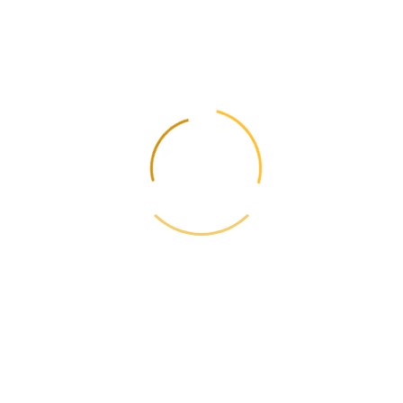
Наступна →
Транспортування літієвих батарей в обладнанні
📋
Зміст
📦
Розрахуйте вартість
Актуальні тарифи 2026
Калькулятор →
Складний вантаж?
Напишіть нам — підберемо маршрут та перевізника
✈️ Telegram
📞 +38(050) 477-06-06