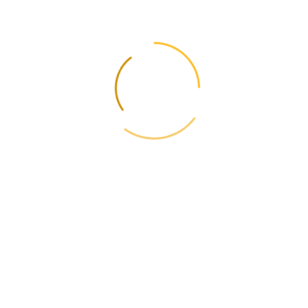
Які ще умови Інкотермс існують крім EXW?
▼
Крім EXW, в Інкотермс є й інші умови, які по-різному розподіляють
обов'язки між відправником і отримувачем, що дозволяє вибрати
найбільш відповідний спосіб перевезення.
📩
Оновлення тарифів та правил — щотижня
Підпишіться і отримуйте зміни тарифів, нові маршрути та корисні
гайди. Без спаму.
Відмова в один клік. Ніякого спаму.
← Попередня
Успішний бізнес на Amazon: поради новачкам
Наступна →
Чим займається диспетчер вантажоперевезень
📋
Зміст
📦
Розрахуйте вартість
Актуальні тарифи 2026