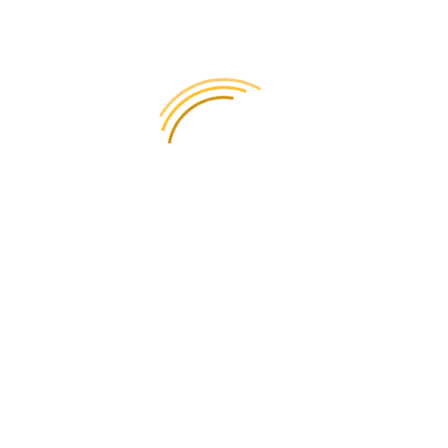
Блог • Посилки
Доставка у В’єтнам з України: аналіз трьох гігантів
на основі реальних відгуків користувачів
📅 18/08/2025