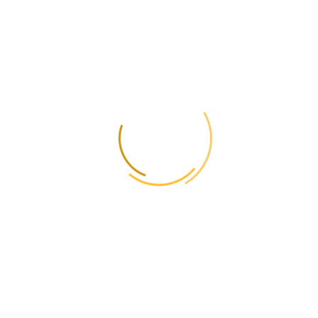
Звичайно, перевезення особистих речей в Сербію можливе. Ми
пропонуємо послуги з міжнародного перевезення вантажів,
включаючи особисті речі. Ви можете оформити доставку через
наш сайт або зв’язатися з нами зручним для вас способом.
Як уникнути митного
збору?
Існує поняття “безмитний ліміт” — це певна сума, встановлена
для кожної країни. Якщо вартість вашої посилки не перевищує
цей ліміт, мито не стягується, і посилка не підлягає додатковому
оподаткуванню. Щоб дізнатися більше про митні ліміти в різних
наш сайт
країнах, відвідайте
.
Чи можлива
доставка вантажів