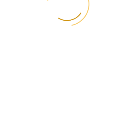
✈️ Telegram
📞 +38(050) 477-06-06