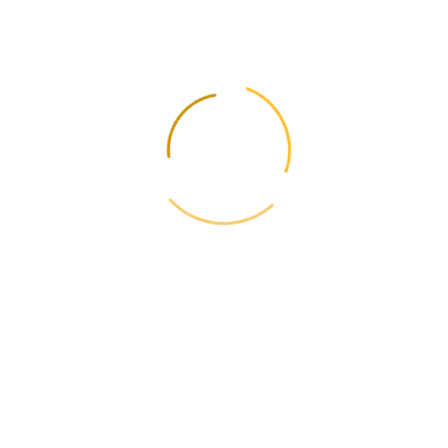
выйти на рынок США с минимальными рисками и прозрачной
схемой доставки.
📩
Обновление тарифов и правил — еженедельно
Подпишитесь и получайте информацию об изменениях тарифов,
новых маршрутах и полезных руководствах. Без спама.
Отказ в один клик. Никакого спама.
← Предыдущая
Как украинскому бренду зарегистрироваться и
продавать на платформе Faire
Следующая →
Искусственный интеллект против логистического
хаоса: как технологии помогают бизнесу в
условиях нестабильности
📋
Содержание
📦
Рассчитайте стоимость
Актуальные тарифы 2026