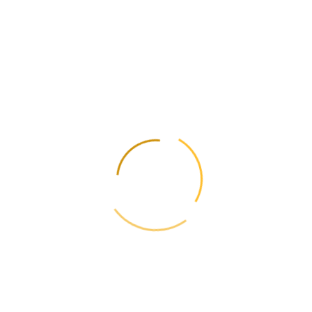
расчеты стоимости доставки.
Что делать, если трудно самостоятельно измерить и упаковать
груз нестандартной формы?
▼
Стоит обратиться к специалистам GlobalPost, которые помогут
правильно подготовить груз к транспортировке и гарантируют его
сохранность во время доставки.
📩
Обновление тарифов и правил — еженедельно
Подпишитесь и получайте информацию об изменениях тарифов,
новых маршрутах и полезных руководствах. Без спама.
Отказ в один клик. Никакого спама.
← Предыдущая
Особенности доставки на условиях DAP
Следующая →
Что такое маркировка товара и как она
оформляется
📋
Содержание
📦
Рассчитайте стоимость