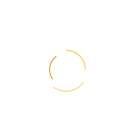
Можно ли заказывать с алиэкспресс в Украину сейчас?
▼
​Да, в 2025 году доставка с AliExpress в Украину возобновлена,
однако существуют определённые ограничения и особенности,
связанные с текущей ситуацией в стране.​
📩
Обновление тарифов и правил — еженедельно
Подпишитесь и получайте информацию об изменениях тарифов,
новых маршрутах и полезных руководствах. Без спама.
Отказ в один клик. Никакого спама.
← Предыдущая
Как упаковать посылку для международной
отправки?
Следующая →
Что такое таможенное оформление грузов?
📋
Содержание
📦
Рассчитайте стоимость
Актуальные тарифы 2026