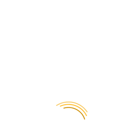
Каким образом
можно провести
оплату за ваши
услуги?
При оформлении заказа на сайте вы можете сразу оплатить
доставку. Если вы заказываете курьера, оплата наличными
возможна только для Киева. Или когда посылка будет в нашем
офисе, мы вышлем вам ссылку для оплаты через LiqPay или
Stripe. Также мы можем предоставить счет для безналичной
оплаты.
Как происходит
доставка груза из
Венгрии в Украину?