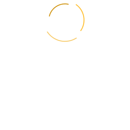
Отказ в один клик. Никакого спама.
← Предыдущая
Доставка морем или авиаперевозки – что лучше?
Следующая →
Регулярный или чартерный: какой грузовой
авиарейс лучше?
📋
Содержание
📦
Рассчитайте стоимость
Актуальные тарифы 2026
Калькулятор →
Сложный груз?
Напишите нам — мы подберем маршрут и перевозчика