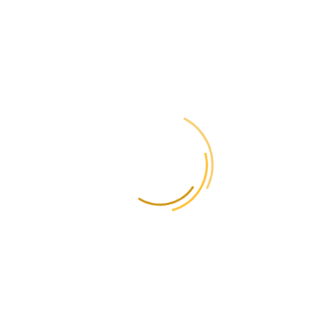
в Узбекистан из
Украины?
Стоимость доставки из Украины в Узбекистан зависит от таких
параметров, как габариты и фактический вес посылки, а также
скорость доставки. На нашем сайте есть удобный
калькулятор
. Введите в него параметры посылки, чтобы
получить список различных предложений от перевозчиков.
Сколько идет
посылка в
Узбекистан из
Украины?