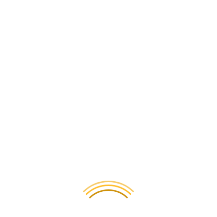
еют возможности их застраховать.
В случае потери мы компенс
нашими партнерами, мы имеем возможность снизить расходы, и пр