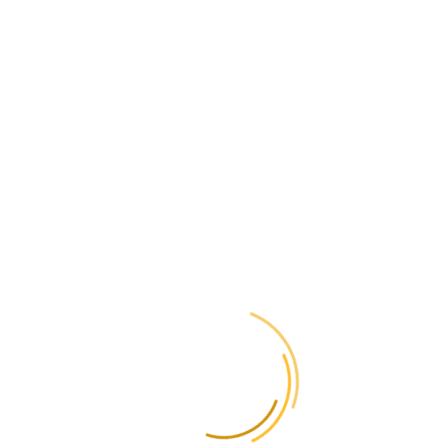
отслеживание
посылки в Украину
из Турции?
Отследить посылку, груз или документы, отправленные из Турции
сайте
в Украину, вы всегда можете на нашем
.Для этого посетите
сайт GlobalPost и введите номер вашей посылки в поле для
отслеживания. Мы предоставляем клиентам возможность
отслеживать свои отправления в режиме реального времени.
Как можно
отправить посылку
из Турции в