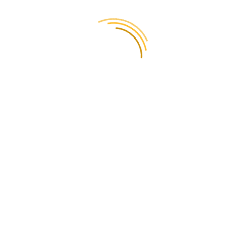
можно провести
оплату за ваши
услуги?
При оформлении заказа на сайте вы можете сразу оплатить
доставку. Если вы заказываете курьера, оплата наличными
возможна только для Киева. Или когда посылка будет в нашем
офисе, мы вышлем вам ссылку для оплаты через LiqPay или
Stripe. Также мы можем предоставить счет для безналичной
оплаты.
Как происходит
доставка грузов из
Швеции в Украину?